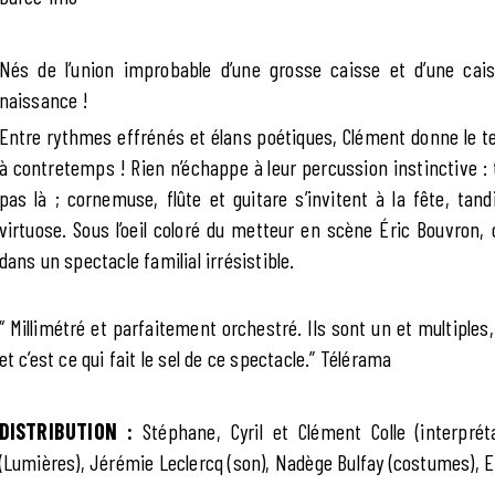
Nés de l’union improbable d’une grosse caisse et d’une caiss
naissance !
Entre rythmes effrénés et élans poétiques, Clément donne le t
à contretemps ! Rien n’échappe à leur percussion instinctive : 
pas là ; cornemuse, flûte et guitare s’invitent à la fête, tand
virtuose. Sous l’oeil coloré du metteur en scène Éric Bouvron,
dans un spectacle familial irrésistible.
“ Millimétré et parfaitement orchestré. Ils sont un et multiple
et c’est ce qui fait le sel de ce spectacle.” Télérama
DISTRIBUTION :
Stéphane, Cyril et Clément Colle (interprét
(Lumières), Jérémie Leclercq (son), Nadège Bulfay (costumes), E