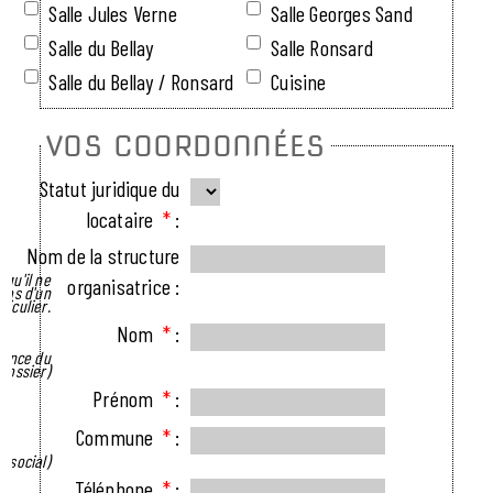
Salle Jules Verne
Salle Georges Sand
Salle du Bellay
Salle Ronsard
Salle du Bellay / Ronsard
Cuisine
VOS COORDONNÉES
Statut juridique du
locataire
*
:
Nom de la structure
squ'il ne
organisatrice :
 pas d'un
ticulier.
Nom
*
:
rence du
dossier)
Prénom
*
:
Commune
*
:
e social)
Téléphone
*
: