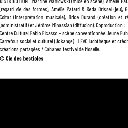
DISTRIBUTION : Martine Waniowski (mise en scène), Amélie Pata
(regard vie des formes), Amélie Patard & Reda Brissel (jeu), 
Coltat (interprétation musicale), Brice Durand (création et r
(administratif) et Jérôme Minassian (diffusion). Coproduction :
Centre Culturel Pablo Picasso – scène conventionnée Jeune Publ
Carrefour social et culturel (Uckange) ; LEAC ludothèque et crè
créations partagées / Cabanes festival de Moselle.
© Cie des bestioles