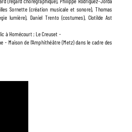
rd (regard chorégraphique), Philippe Rodriguez-Jorda
Gilles Sornette (création musicale et sonore), Thomas
égie lumière), Daniel Trento (costumes), Clotilde Ast
ic à Homécourt ; Le Creuset -
che - Maison de l’Amphithéâtre (Metz) dans le cadre des